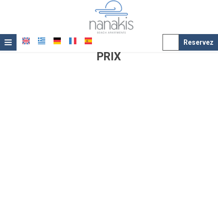
≡
Reservez
PRIX
Accueil
Localité
Hébergement
Service
Galerie de photos
Prix
Offres