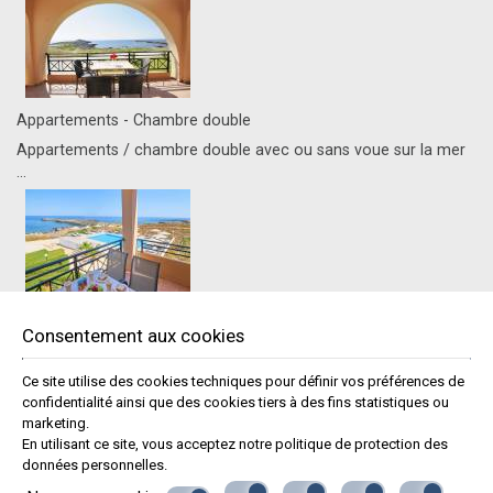
Appartements - Chambre double
Appartements / chambre double avec ou sans voue sur la mer
...
Appartement Familial avec Vue sur Mer
Consentement aux cookies
Appartements / chambre simple avec ou sans voue sur la mer
...
Ce site utilise des cookies techniques pour définir vos préférences de
confidentialité ainsi que des cookies tiers à des fins statistiques ou
Recognition of Excellence
marketing.
En utilisant ce site, vous acceptez notre politique de
protection des
données personnelles
.