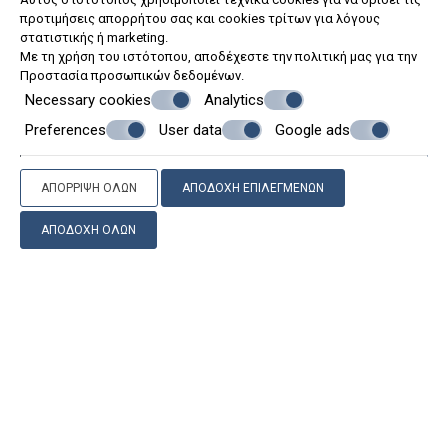
Μαθήματα Μαγειρικής
προτιμήσεις απορρήτου σας και cookies τρίτων για λόγους
Εξερευνήστε τους αμπελώνες της κρητικής γης
στατιστικής ή marketing.
Ιστιοπλοϊκές κρουαζιέρες
Με τη χρήση του ιστότοπου, αποδέχεστε την πολιτική μας για την
Προστασία προσωπικών δεδομένων
.
Necessary cookies
Analytics
Preferences
User data
Google ads
ΑΠΌΡΡΙΨΗ ΌΛΩΝ
ΑΠΟΔΟΧΉ ΕΠΙΛΕΓΜΈΝΩΝ
ΑΠΟΔΟΧΉ ΌΛΩΝ