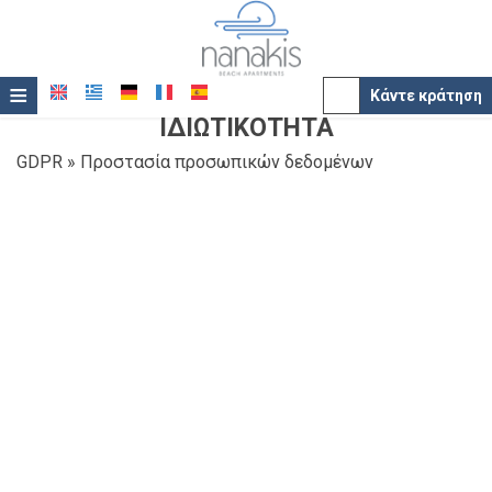
≡
Κάντε κράτηση
ΙΔΙΩΤΙΚΌΤΗΤΑ
Ξενοδοχείο
GDPR » Προστασία προσωπικών δεδομένων
Τοποθεσία
Προστασία προσωπικών δεδομένων
Διαμονή
Παροχές
Η επιχείρηση / ιστοσελίδα μας δεσμεύεται να σέβεται
και να προστατεύει το δικαίωμά σας για προστασία του
απόρρητου της σύνδεσής σας.
Φωτογραφίες
Το κατάστημά μας δεν πουλά, ενοικιάζει, ή καθ'
Βραβεία
οποιονδήποτε άλλον τρόπο παραχωρεί προσωπικά
στοιχεία που υποβάλλονται από επισκέπτες του site μας
Προσφορές
προς οποιοδήποτε τρίτο μέρος, εκτός αν το επιβάλει ο
νόμος.
Επικοινωνία
Ως τέτοια στοιχεία εννοούμε το όνομα, την διεύθυνση,
τον αριθμό τηλεφώνου και fax, καθώς και την