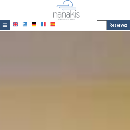
≡
Reservez
Accueil
Localité
Hébergement
Service
Galerie de photos
Prix
Offres